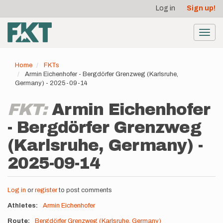
User
Skip
Log in
Sign up!
to
account
main
menu
content
Toggl
navig
Home
FKTs
Armin Eichenhofer - Bergdörfer Grenzweg (Karlsruhe,
Germany) - 2025-09-14
FKT:
Armin Eichenhofer
- Bergdörfer Grenzweg
(Karlsruhe, Germany) -
2025-09-14
Log in
or
register
to post comments
Athletes
Armin Eichenhofer
Route
Bergdörfer Grenzweg (Karlsruhe, Germany)