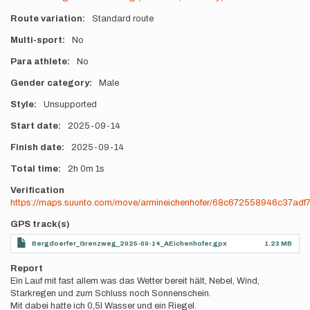
Route variation
Standard route
Multi-sport
No
Para athlete
No
Gender category
Male
Style
Unsupported
Start date
2025-09-14
Finish date
2025-09-14
Total time
2h
0m
1s
Verification
https://maps.suunto.com/move/armineichenhofer/68c672558946c37adf
GPS track(s)
Bergdoerfer_Grenzweg_2025-09-14_AEichenhofer.gpx
1.23 MB
Report
Ein Lauf mit fast allem was das Wetter bereit hält, Nebel, Wind,
Starkregen und zum Schluss noch Sonnenschein.
Mit dabei hatte ich 0,5l Wasser und ein Riegel.