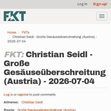
User
Skip
Log in
Sign up!
to
account
main
menu
content
Toggl
navig
Home
FKTs
Christian Seidl - Große Gesäuseüberschreitung (Austria) -
2026-07-04
FKT:
Christian Seidl -
Große
Gesäuseüberschreitung
(Austria) - 2026-07-04
Log in
or
register
to post comments
Athletes
Christian Seidl
Route
Große Gesäuseüberschreitung (Austria)