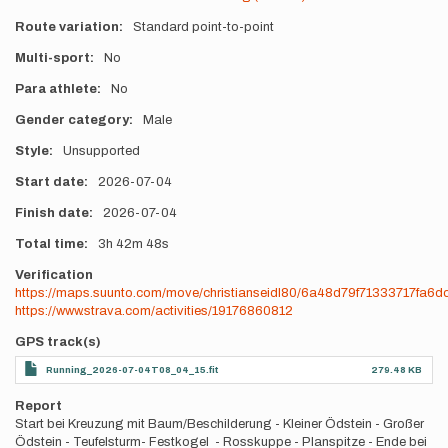
Route variation
Standard point-to-point
Multi-sport
No
Para athlete
No
Gender category
Male
Style
Unsupported
Start date
2026-07-04
Finish date
2026-07-04
Total time
3h
42m
48s
Verification
https://maps.suunto.com/move/christianseidl80/6a48d79f71333717fa6d
https://www.strava.com/activities/19176860812
GPS track(s)
Running_2026-07-04T08_04_15.fit
279.48 KB
Report
Start bei Kreuzung mit Baum/Beschilderung - Kleiner Ödstein - Großer
Ödstein - Teufelsturm- Festkogel - Rosskuppe - Planspitze - Ende bei