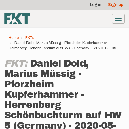
User
Skip
Log in
Sign up!
to
account
main
menu
content
Toggl
navig
Home
FKTs
Daniel Dold, Marius Müssig - Pforzheim Kupferhammer -
Herrenberg Schönbuchturm auf HW 5 (Germany) - 2020-05-09
FKT:
Daniel Dold,
Marius Müssig -
Pforzheim
Kupferhammer -
Herrenberg
Schönbuchturm auf HW
5 (Germany) - 2020-05-