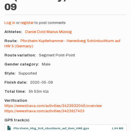
09
Log in
or
register
to post comments
Athletes
Daniel Dold
Marius Müssig
Route
Pforzheim Kupferhammer - Herrenberg Schönbuchturm auf
HW 5 (Germany)
Route variation
Segment Point-Point
Gender category
Male
Style
Supported
Finish date
2020-05-09
Total time
5h
53m
41s
Verification
https://www.strava.com/activities/3423932045/overview
https://www.strava.com/activities/3423917403
GPS track(s)
Pforzheim_Hbg_Sch_nbuchturm_auf_dem_HW5.gpx
1.84 MB