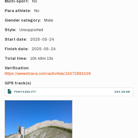
Multi-sport
No
Para athlete
No
Gender category
Male
Style
Unsupported
Start date
2025-05-24
Finish date
2025-05-24
Total time
10h
48m
13s
Verification
https://www.strava.com/activities/14572891426
GPS track(s)
F5N74255.FIT
284.38 KB
Photos