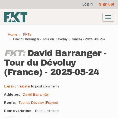
User
Skip
Log in
Sign up!
to
account
main
menu
content
Toggl
navig
Home
FKTs
David Barranger - Tour du Dévoluy (France) - 2025-05-24
FKT:
David Barranger -
Tour du Dévoluy
(France) - 2025-05-24
Log in
or
register
to post comments
Athletes
David Barranger
Route
Tour du Dévoluy (France)
Route variation
Standard route