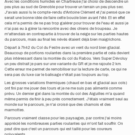
Avec les conditions humides en Chartreuse j'ai choisi de descendre un
peu plus au sud de Grenoble pour trouver un terrain un peu plus sec.
J'avais aussi lu le compte-rendu d'Antoine Clément et j'ai pensé que ce
serait une bonne idée de faire cette boucle bien avant l'été. Et en effet
cela m'a permis de ne pas trop galérer pour trouver de l'eau et aussi je
n'ai pas eu à gérer la rencontre avec des chiens de troupeau. Je
m'attendais en contrepartie à trouver de la neige sur les parties hautes
du parcours, mais au final les névés étaient déjà bien maigrichons.
Départ à 7h42 du Col du Festre avec un vent du nord bien glacial.
Beaucoup de portions roulantes dans la première partie et cela devient
plus intéressant dans la montée du col du Rabou. Vers Super Dévoluy
un peu distrait je pars sur une variante du GR et je me rajoute 2 km.
Cette erreur me permet de remobiliser sur la lecture de carte, ce qui ne
sera pas du luxe car le balisage n'était pas toujours au top.
Les grosses variations thermiques (chaud en bas et glacial aux cols)
ont fini par me jouer des tours et je ne me suis pas alimenté comme
prévu. Un dernier gel dans la montée du col des Aiguilles m'a quand
même permis de finir à peu près correctement. J'étais vraiment seul au
monde sur le parcours, je n'ai croisé que des chamois et des
marmottes.
Parcours vraiment classe pour les paysages, par contre j'ai moins
apprécié les nombreuses parties roulantes qui m'ont fait souffrir. On
peut dire que c'est un parcours qui est taillé pour les coureurs
polyvalents.