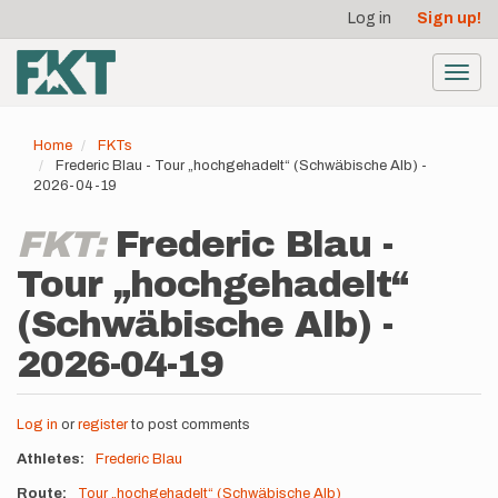
User
Skip
Log in
Sign up!
to
account
main
menu
content
Toggl
navig
Home
FKTs
Frederic Blau - Tour „hochgehadelt“ (Schwäbische Alb) -
2026-04-19
FKT:
Frederic Blau -
Tour „hochgehadelt“
(Schwäbische Alb) -
2026-04-19
Log in
or
register
to post comments
Athletes
Frederic Blau
Route
Tour „hochgehadelt“ (Schwäbische Alb)