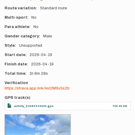
Route variation
Standard route
Multi-sport
No
Para athlete
No
Gender category
Male
Style
Unsupported
Start date
2026-04-19
Finish date
2026-04-19
Total time
1h
8m
28s
Verification
https://strava.app.link/4sl2M6x5s2b
GPS track(s)
activity_22583446609.gpx
700.05 KB
Photos