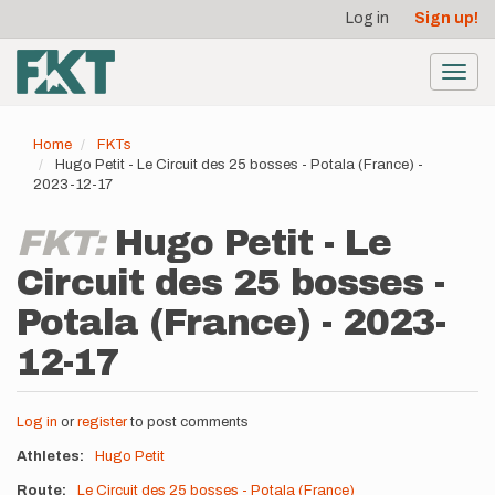
User
Skip
Log in
Sign up!
to
account
main
menu
content
Toggl
navig
Home
FKTs
Hugo Petit - Le Circuit des 25 bosses - Potala (France) -
2023-12-17
FKT:
Hugo Petit - Le
Circuit des 25 bosses -
Potala (France) - 2023-
12-17
Log in
or
register
to post comments
Athletes
Hugo Petit
Route
Le Circuit des 25 bosses - Potala (France)