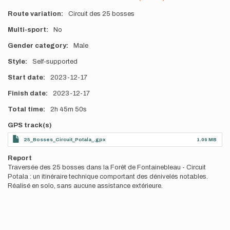
Route variation
Circuit des 25 bosses
Multi-sport
No
Gender category
Male
Style
Self-supported
Start date
2023-12-17
Finish date
2023-12-17
Total time
2h
45m
50s
GPS track(s)
25_Bosses_Circuit_Potala_.gpx
1.09 MB
Report
Traversée des 25 bosses dans la Forêt de Fontainebleau - Circuit
Potala : un itinéraire technique comportant des dénivelés notables.
Réalisé en solo, sans aucune assistance extérieure.