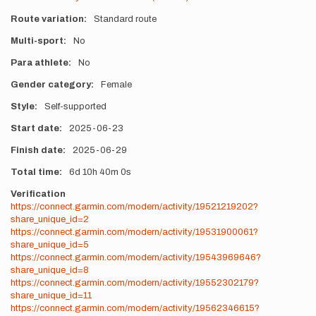
Route variation
Standard route
Multi-sport
No
Para athlete
No
Gender category
Female
Style
Self-supported
Start date
2025-06-23
Finish date
2025-06-29
Total time
6d
10h
40m
0s
Verification
https://connect.garmin.com/modern/activity/19521219202?
share_unique_id=2
https://connect.garmin.com/modern/activity/19531900061?
share_unique_id=5
https://connect.garmin.com/modern/activity/19543969646?
share_unique_id=8
https://connect.garmin.com/modern/activity/19552302179?
share_unique_id=11
https://connect.garmin.com/modern/activity/19562346615?