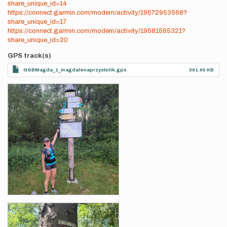
share_unique_id=14
https://connect.garmin.com/modern/activity/19572953568?
share_unique_id=17
https://connect.garmin.com/modern/activity/19581585321?
share_unique_id=20
GPS track(s)
GSBMagda_1_magdalenaprzystolik.gpx
391.95 KB
Photos