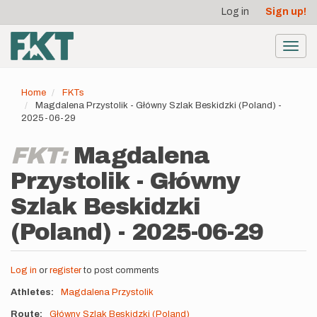
User
Skip
Log in
Sign up!
to
account
main
menu
content
Toggl
navig
Home
FKTs
Magdalena Przystolik - Główny Szlak Beskidzki (Poland) -
2025-06-29
FKT:
Magdalena
Przystolik - Główny
Szlak Beskidzki
(Poland) - 2025-06-29
Log in
or
register
to post comments
Athletes
Magdalena Przystolik
Route
Główny Szlak Beskidzki (Poland)