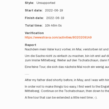
Style
Unsupported
Start date
2022-06-19
Finish date
2022-06-19
Total time
10h
46m
0s
Verification
https://www.strava.com/activities/8020209149
Report
Nachdem mein Vater kurz vorher, im Mai, verstorben ist und
Um die Sache nicht zu einfach zu machen, bin ich erst auf 
zum Imster Mittelberg. Weiter auf den Tschatschaun, dann h
Eine feine Tour, die sich das nächste Mal noch ein wenig au
......
After my father died shortly before, in May, and I was with 
In order not to make things too easy, I first went to the En
Mittelberg. Continue on the Tschatschaun, then down to the
A fine tour that can be extended a little next time ;-).