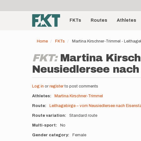
User
Skip
to
account
Main
main
menu
content
FKTs
Routes
Athletes
navigation
Home
FKTs
Martina Kirschner-Trimmel - Leithage
FKT:
Martina Kirsch
Neusiedlersee nach 
Log in
or
register
to post comments
Athletes
Martina Kirschner-Trimmel
Route
Leithagebirge – vom Neusiedlersee nach Eisensta
Route variation
Standard route
Multi-sport
No
Gender category
Female