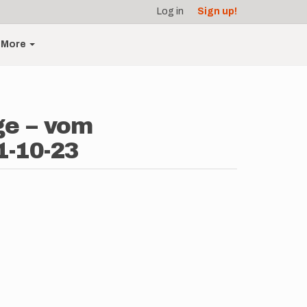
Log in
Sign up!
More
ge – vom
1-10-23