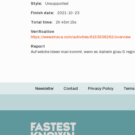
Style
Unsupported
Finish date
2021-10-23
Total time
2h
45m
15s
Verification
https://www.strava.com/activities/6153938262/overview
Report
Auf welche Ideen man kommt, wenn es daheim grau & regneri
Newsletter
Contact
Privacy Policy
Terms
Footer
menu