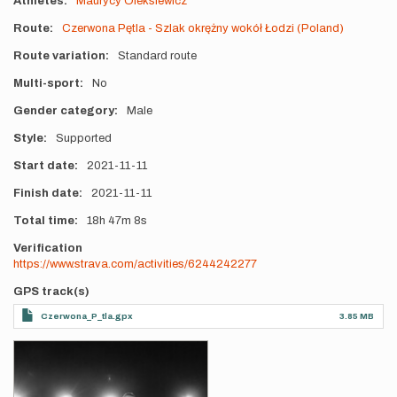
Athletes
Maurycy Oleksiewicz
Route
Czerwona Pętla - Szlak okrężny wokół Łodzi (Poland)
Route variation
Standard route
Multi-sport
No
Gender category
Male
Style
Supported
Start date
2021-11-11
Finish date
2021-11-11
Total time
18h
47m
8s
Verification
https://www.strava.com/activities/6244242277
GPS track(s)
Czerwona_P_tla.gpx
3.85 MB
Photos