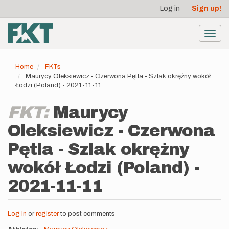
User
Skip
Log in
Sign up!
to
account
main
menu
content
Toggl
navig
Home
FKTs
Maurycy Oleksiewicz - Czerwona Pętla - Szlak okrężny wokół
Łodzi (Poland) - 2021-11-11
FKT:
Maurycy
Oleksiewicz - Czerwona
Pętla - Szlak okrężny
wokół Łodzi (Poland) -
2021-11-11
Log in
or
register
to post comments