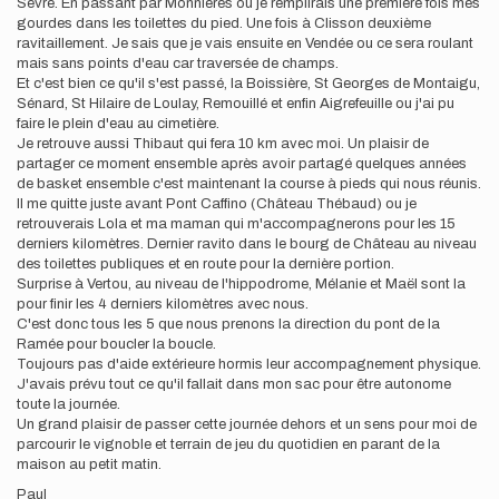
Sèvre. En passant par Monnières ou je remplirais une première fois mes
gourdes dans les toilettes du pied. Une fois à Clisson deuxième
ravitaillement. Je sais que je vais ensuite en Vendée ou ce sera roulant
mais sans points d'eau car traversée de champs.
Et c'est bien ce qu'il s'est passé, la Boissière, St Georges de Montaigu,
Sénard, St Hilaire de Loulay, Remouillé et enfin Aigrefeuille ou j'ai pu
faire le plein d'eau au cimetière.
Je retrouve aussi Thibaut qui fera 10 km avec moi. Un plaisir de
partager ce moment ensemble après avoir partagé quelques années
de basket ensemble c'est maintenant la course à pieds qui nous réunis.
Il me quitte juste avant Pont Caffino (Château Thébaud) ou je
retrouverais Lola et ma maman qui m'accompagnerons pour les 15
derniers kilomètres. Dernier ravito dans le bourg de Château au niveau
des toilettes publiques et en route pour la dernière portion.
Surprise à Vertou, au niveau de l'hippodrome, Mélanie et Maël sont la
pour finir les 4 derniers kilomètres avec nous.
C'est donc tous les 5 que nous prenons la direction du pont de la
Ramée pour boucler la boucle.
Toujours pas d'aide extérieure hormis leur accompagnement physique.
J'avais prévu tout ce qu'il fallait dans mon sac pour être autonome
toute la journée.
Un grand plaisir de passer cette journée dehors et un sens pour moi de
parcourir le vignoble et terrain de jeu du quotidien en parant de la
maison au petit matin.
Paul