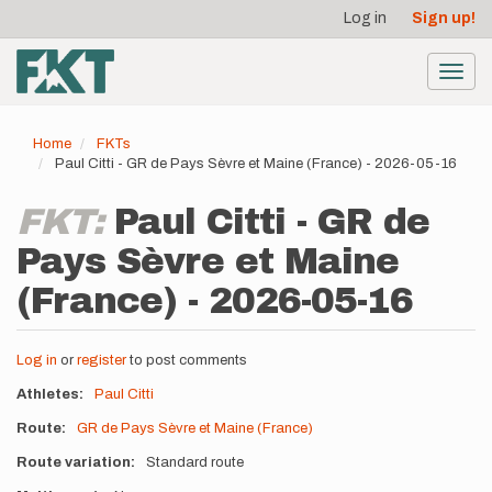
User
Skip
Log in
Sign up!
to
account
main
menu
content
Toggl
navig
Home
FKTs
Paul Citti - GR de Pays Sèvre et Maine (France) - 2026-05-16
FKT:
Paul Citti - GR de
Pays Sèvre et Maine
(France) - 2026-05-16
Log in
or
register
to post comments
Athletes
Paul Citti
Route
GR de Pays Sèvre et Maine (France)
Route variation
Standard route