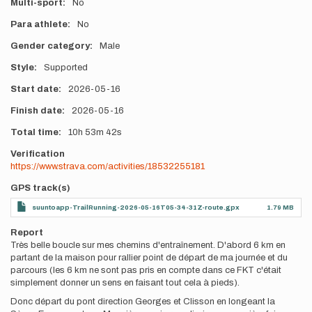
Multi-sport
No
Para athlete
No
Gender category
Male
Style
Supported
Start date
2026-05-16
Finish date
2026-05-16
Total time
10h
53m
42s
Verification
https://www.strava.com/activities/18532255181
GPS track(s)
suuntoapp-TrailRunning-2026-05-16T05-34-31Z-route.gpx
1.79 MB
Report
Très belle boucle sur mes chemins d'entraînement. D'abord 6 km en
partant de la maison pour rallier point de départ de ma journée et du
parcours (les 6 km ne sont pas pris en compte dans ce FKT c'était
simplement donner un sens en faisant tout cela à pieds).
Donc départ du pont direction Georges et Clisson en longeant la