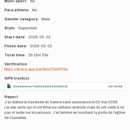
Multi-sport
No
Para athlete
No
Gender category
Male
Style
Supported
Start date
2026-05-02
Finish date
2026-05-02
Total time
2h
15m
33s
Verification
https://strava.app.link/NnvtZ94PP2b
GPS track(s)
EtrembièresTrail20260502093803.fit
287.96 KB
Report
J’ai réalisé la traversée du Saleve sans assistance le 02 mai 2026.
j’ai des amis qui m’ont filmé sur certains endroits mais ils ont veillé à ne
pas m’aider sur le parcours. J’ai terminé en touchant la porte de l’église
de Cruseilles.