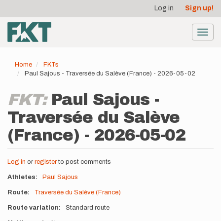
User
Skip
Log in
Sign up!
to
account
main
menu
content
Toggl
navig
Home
FKTs
Paul Sajous - Traversée du Salève (France) - 2026-05-02
FKT:
Paul Sajous -
Traversée du Salève
(France) - 2026-05-02
Log in
or
register
to post comments
Athletes
Paul Sajous
Route
Traversée du Salève (France)
Route variation
Standard route