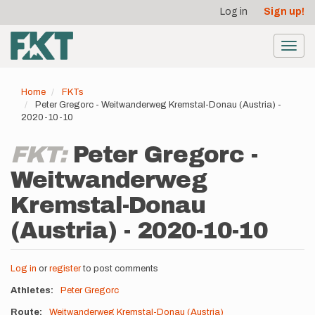
User
Skip
Log in
Sign up!
to
account
main
menu
content
Toggl
navig
Home
FKTs
Peter Gregorc - Weitwanderweg Kremstal-Donau (Austria) -
2020-10-10
FKT:
Peter Gregorc -
Weitwanderweg
Kremstal-Donau
(Austria) - 2020-10-10
Log in
or
register
to post comments
Athletes
Peter Gregorc
Route
Weitwanderweg Kremstal-Donau (Austria)