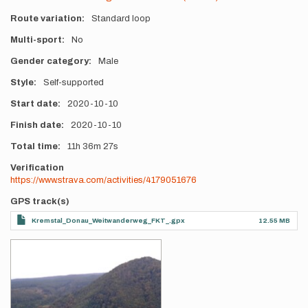
Route variation
Standard loop
Multi-sport
No
Gender category
Male
Style
Self-supported
Start date
2020-10-10
Finish date
2020-10-10
Total time
11h
36m
27s
Verification
https://www.strava.com/activities/4179051676
GPS track(s)
Kremstal_Donau_Weitwanderweg_FKT_.gpx
12.55 MB
Photos