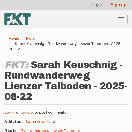
User
Skip
Log in
Sign up!
to
account
main
menu
content
Toggl
navig
Home
FKTs
Sarah Keuschnig - Rundwanderweg Lienzer Talboden - 2025-
08-22
FKT:
Sarah Keuschnig -
Rundwanderweg
Lienzer Talboden - 2025-
08-22
Log in
or
register
to post comments
Athletes
Sarah Keuschnig
Route
Rundwanderweg Lienzer Talboden