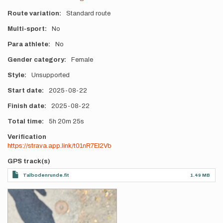
Route variation
Standard route
Multi-sport
No
Para athlete
No
Gender category
Female
Style
Unsupported
Start date
2025-08-22
Finish date
2025-08-22
Total time
5h
20m
25s
Verification
https://strava.app.link/t01nR7EI2Vb
GPS track(s)
Talbodenrunde.fit
1.49 MB
Photos