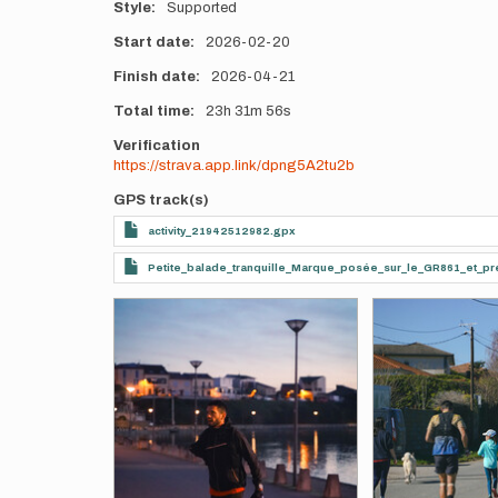
Style
Supported
Start date
2026-02-20
Finish date
2026-04-21
Total time
23h
31m
56s
Verification
https://strava.app.link/dpng5A2tu2b
GPS track(s)
activity_21942512982.gpx
Petite_balade_tranquille_Marque_posée_sur_le_GR861_et_pr
Photos