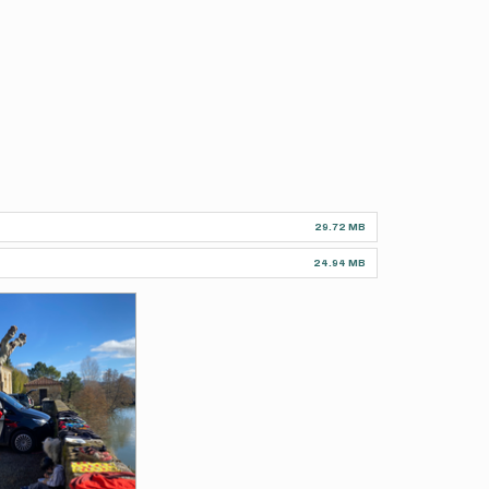
29.72 MB
24.94 MB