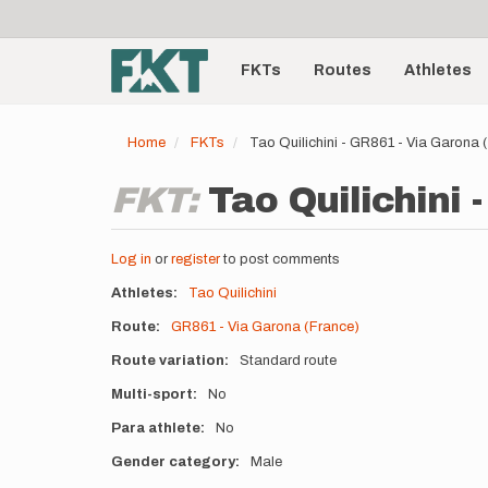
User
Skip
to
account
Main
main
menu
content
FKTs
Routes
Athletes
navigation
Home
FKTs
Tao Quilichini - GR861 - Via Garona
FKT:
Tao Quilichini 
Log in
or
register
to post comments
Athletes
Tao Quilichini
Route
GR861 - Via Garona (France)
Route variation
Standard route
Multi-sport
No
Para athlete
No
Gender category
Male