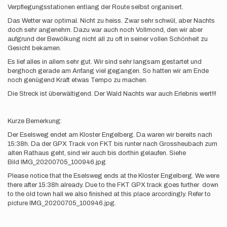
Verpflegungsstationen entlang der Route selbst organisert.
Das Wetter war optimal. Nicht zu heiss. Zwar sehr schwül, aber Nachts
doch sehr angenehm. Dazu war auch noch Vollmond, den wir aber
aufgrund der Bewölkung nicht all zu oft in seiner vollen Schönheit zu
Gesicht bekamen.
Es lief alles in allem sehr gut. Wir sind sehr langsam gestartet und
berghoch gerade am Anfang viel gegangen. So hatten wir am Ende
noch genügend Kraft etwas Tempo zu machen.
Die Streck ist überwältigend. Der Wald Nachts war auch Erlebnis wert!!!
Kurze Bemerkung:
Der Eselsweg endet am Kloster Engelberg. Da waren wir bereits nach
15:38h. Da der GPX Track von FKT bis runter nach Grossheubach zum
alten Rathaus geht, sind wir auch bis dorthin gelaufen. Siehe
Bild IMG_20200705_100946.jpg
Please notice that the Eselsweg ends at the Kloster Engelberg. We were
there after 15:38h already. Due to the FKT GPX track goes further down
to the old town hall we also finished at this place arcordingly. Refer to
picture IMG_20200705_100946.jpg.