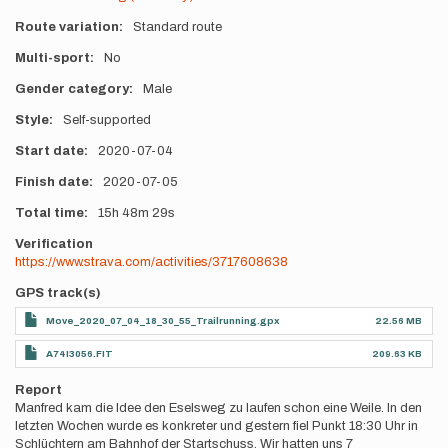
Route variation
Standard route
Multi-sport
No
Gender category
Male
Style
Self-supported
Start date
2020-07-04
Finish date
2020-07-05
Total time
15h
48m
29s
Verification
https://www.strava.com/activities/3717608638
GPS track(s)
Move_2020_07_04_18_30_55_Trailrunning.gpx
22.56 MB
A74I3056.FIT
209.63 KB
Report
Manfred kam die Idee den Eselsweg zu laufen schon eine Weile. In den
letzten Wochen wurde es konkreter und gestern fiel Punkt 18:30 Uhr in
Schlüchtern am Bahnhof der Startschuss. Wir hatten uns 7