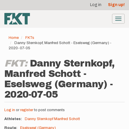
User
Skip
Log in
Sign up!
to
account
main
menu
content
Toggl
navig
Home
FKTs
Danny Sternkopf, Manfred Schott - Eselsweg (Germany) -
2020-07-05
FKT:
Danny Sternkopf,
Manfred Schott -
Eselsweg (Germany) -
2020-07-05
Log in
or
register
to post comments
Athletes
Danny Sternkopf
Manfred Schott
Route
Eselsweg (Germany)