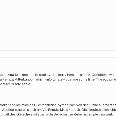
2
the parking lot, I decided to start symbolically from the church. Conditions w
ia Ferrata Mitterkarjoch, which unfortunately cost me some time. The equipment
pe team is advisable.
kplatz habe ich mich dazu entschieden, symbolisch von der Kirche aus zu st
im Abstieg staute es sich am Via Ferrata Mitterkarjoch. Dies kostete mich lei
hnitt des Gletschers ist spaltig. In Seilschaft zu gehen ist empfehlenswert.