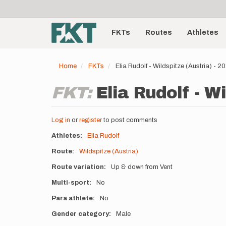
User
Skip
to
account
Main
main
menu
content
FKTs
Routes
Athletes
navigation
Home
FKTs
Elia Rudolf - Wildspitze (Austria) - 
FKT:
Elia Rudolf - W
Log in
or
register
to post comments
Athletes
Elia Rudolf
Route
Wildspitze (Austria)
Route variation
Up & down from Vent
Multi-sport
No
Para athlete
No
Gender category
Male