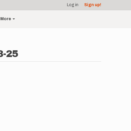
Log in
Sign up!
More
8-25