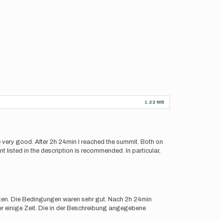
1.22 MB
ere very good. After 2h 24min I reached the summit. Both on
 listed in the description is recommended. In particular,
arten. Die Bedingungen waren sehr gut. Nach 2h 24min
der einige Zeit. Die in der Beschreibung angegebene