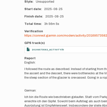
Style
Unsupported
Start date
2025-08-25
Finish date
2025-08-25
Total time
3h
56m
5s
Verification
https://connect.garmin.com/modern/activity/2016957358
GPS track(s)
20169573582_ACTIVITY.fit
Report
English:
I followed the route as described. Instead of starting from 
the ascent and the descent, there were bottlenecks at the V
the steep section of the glacier is crevassed. Going in a ro
German:
Ich bin die Route wie beschrieben gelaufen. Statt vom Par
erreichte ich den Gipfel. Sowohl beim Aufstieg als auch be
Ausrüstung ist Empfehlenswert. Insbesondere der steile Absc