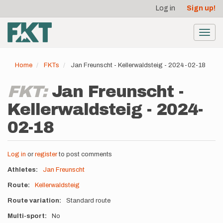
User
Skip
Log in
Sign up!
to
account
main
menu
content
Toggl
navig
Home
FKTs
Jan Freunscht - Kellerwaldsteig - 2024-02-18
FKT:
Jan Freunscht -
Kellerwaldsteig - 2024-
02-18
Log in
or
register
to post comments
Athletes
Jan Freunscht
Route
Kellerwaldsteig
Route variation
Standard route
Multi-sport
No