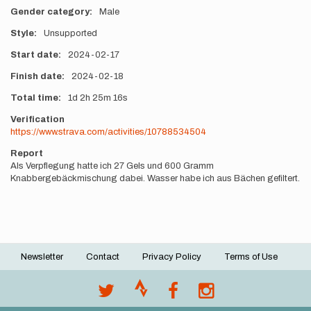
Gender category
Male
Style
Unsupported
Start date
2024-02-17
Finish date
2024-02-18
Total time
1d
2h
25m
16s
Verification
https://www.strava.com/activities/10788534504
Report
Als Verpflegung hatte ich 27 Gels und 600 Gramm
Knabbergebäckmischung dabei. Wasser habe ich aus Bächen gefiltert.
Newsletter
Contact
Privacy Policy
Terms of Use
Footer
menu