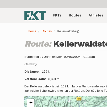
User
Skip
to
account
Main
main
menu
content
FKTs
Routes
Athletes
navigation
Home
Routes
Kellerwaldsteig
Route:
Kellerwaldst
Submitted by
JanF
on
Mon, 02/19/2024 - 01:11am
Location
Germany
Distance
169 km
Vertical Gain
3,601 m
Description
Der Kellerwaldsteig ist ein 169 km langer Rundwanderweg i
zahlreiche Sehenswürdigkeiten der Region. Der südliche Tei
+