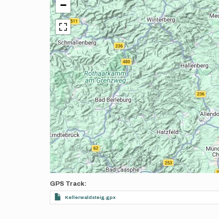
−
GPS Track
Kellerwaldsteig.gpx