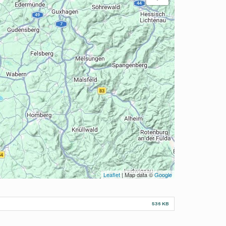
Leaflet
| Map data ©
Google
536 KB