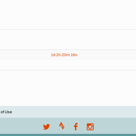
1d
2h
25m
16s
 of Use