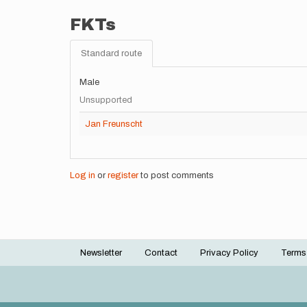
FKTs
Standard route
Male
Unsupported
Jan Freunscht
Log in
or
register
to post comments
Newsletter
Contact
Privacy Policy
Terms
Footer
menu