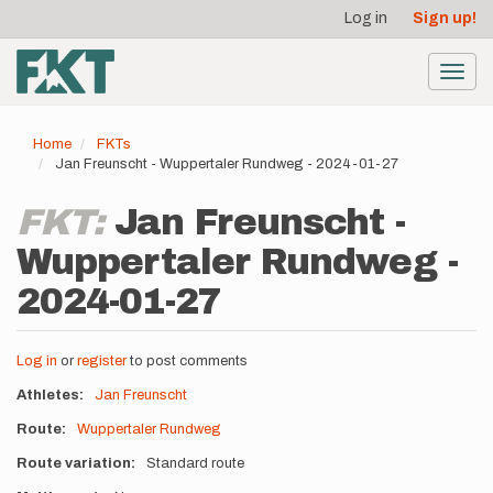
User
Skip
Log in
Sign up!
to
account
main
menu
content
Toggl
navig
Home
FKTs
Jan Freunscht - Wuppertaler Rundweg - 2024-01-27
FKT:
Jan Freunscht -
Wuppertaler Rundweg -
2024-01-27
Log in
or
register
to post comments
Athletes
Jan Freunscht
Route
Wuppertaler Rundweg
Route variation
Standard route