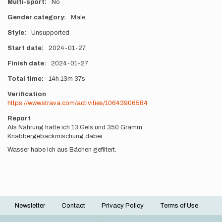
Multi-sport
No
Gender category
Male
Style
Unsupported
Start date
2024-01-27
Finish date
2024-01-27
Total time
14h
13m
37s
Verification
https://www.strava.com/activities/10643906584
Report
Als Nahrung hatte ich 13 Gels und 350 Gramm
Knabbergebäckmischung dabei.
Wasser habe ich aus Bächen gefiltert.
Newsletter
Contact
Privacy Policy
Terms of Use
Footer