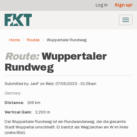
User
Skip
Log in
Sign up!
to
account
main
menu
content
Toggl
navig
Home
Routes
Wuppertaler Rundweg
Route:
Wuppertaler
Rundweg
Submitted by
JanF
on
Wed, 07/05/2023 - 01:28am
Location
Germany
Distance
106 km
Vertical Gain
2,200 m
Description
Der Wuppertaler Rundweg ist ein Rundwanderweg, der die gesamte
Stadt Wuppertal umschließt. Er besitzt als Wegzeichen ein W im Kreis
(siehe Bild).