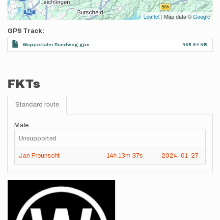
Leaflet
| Map data ©
Google
GPS Track
Wuppertaler Rundweg.gpx
495.64 KB
FKTs
Standard route
Male
Unsupported
Jan Freunscht
14h
13m
37s
2024-01-27
Images