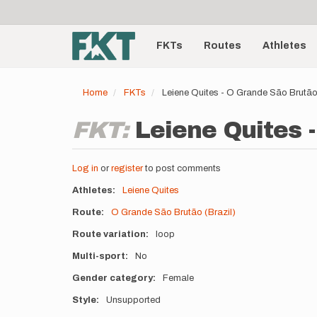
User
Skip
to
account
Main
main
menu
content
FKTs
Routes
Athletes
navigation
Home
FKTs
Leiene Quites - O Grande São Brutão
FKT:
Leiene Quites 
Log in
or
register
to post comments
Athletes
Leiene Quites
Route
O Grande São Brutão (Brazil)
Route variation
loop
Multi-sport
No
Gender category
Female
Style
Unsupported