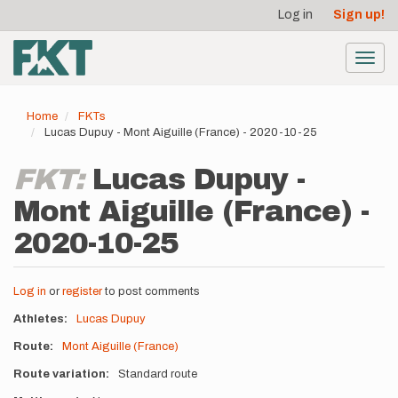
User
Skip
Log in
Sign up!
to
account
main
menu
content
Toggl
navig
Home
FKTs
Lucas Dupuy - Mont Aiguille (France) - 2020-10-25
FKT:
Lucas Dupuy -
Mont Aiguille (France) -
2020-10-25
Log in
or
register
to post comments
Athletes
Lucas Dupuy
Route
Mont Aiguille (France)
Route variation
Standard route