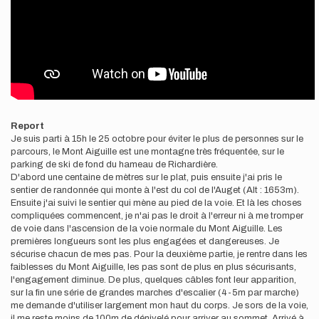
Report
Je suis parti à 15h le 25 octobre pour éviter le plus de personnes sur le
parcours, le Mont Aiguille est une montagne très fréquentée, sur le
parking de ski de fond du hameau de Richardière.
D'abord une centaine de mètres sur le plat, puis ensuite j'ai pris le
sentier de randonnée qui monte à l'est du col de l'Auget (Alt : 1653m).
Ensuite j'ai suivi le sentier qui mène au pied de la voie. Et là les choses
compliquées commencent, je n'ai pas le droit à l'erreur ni à me tromper
de voie dans l'ascension de la voie normale du Mont Aiguille. Les
premières longueurs sont les plus engagées et dangereuses. Je
sécurise chacun de mes pas. Pour la deuxième partie, je rentre dans les
faiblesses du Mont Aiguille, les pas sont de plus en plus sécurisants,
l'engagement diminue. De plus, quelques câbles font leur apparition,
sur la fin une série de grandes marches d'escalier (4-5m par marche)
me demande d'utiliser largement mon haut du corps. Je sors de la voie,
il me reste moins de 100m de dénivelé pour arriver au sommet. Arrivé à