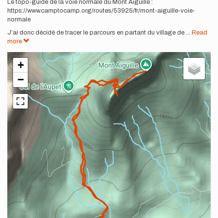
Le topo-guide de la voie normale du Mont Aiguille :
https://www.camptocamp.org/routes/53925/fr/mont-aiguille-voie-
normale
J’ai donc décidé de tracer le parcours en partant du village de
...
Read
more
+
−