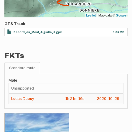
Leaflet
| Map data ©
Google
GPS Track
Record_du_Mont_Aiguille_0.gpx
1.36 MB
FKTs
Standard route
Male
Unsupported
Lucas Dupuy
1h
21m
16s
2020-10-25
Images