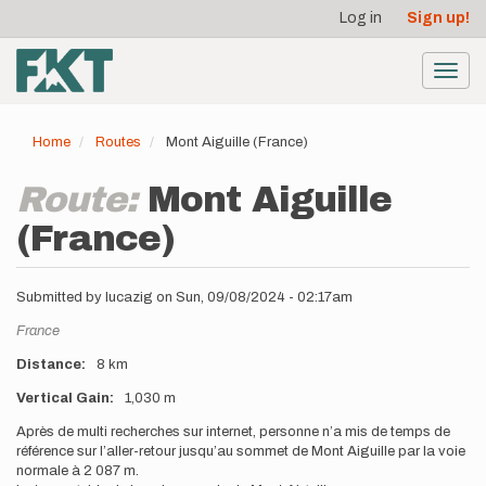
User
Skip
Log in
Sign up!
to
account
main
menu
content
Toggl
navig
Home
Routes
Mont Aiguille (France)
Route:
Mont Aiguille
(France)
Submitted by
lucazig
on
Sun, 09/08/2024 - 02:17am
Location
France
Distance
8 km
Vertical Gain
1,030 m
Description
Après de multi recherches sur internet, personne n’a mis de temps de
référence sur l’aller-retour jusqu’au sommet de Mont Aiguille par la voie
normale à 2 087 m.