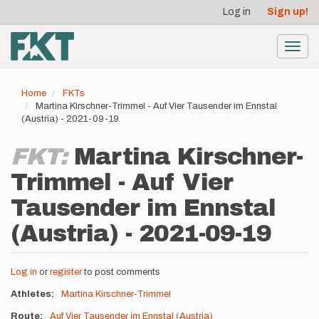
User
Skip
Log in
Sign up!
to
account
main
menu
content
Toggl
navig
Home
FKTs
Martina Kirschner-Trimmel - Auf Vier Tausender im Ennstal
(Austria) - 2021-09-19
FKT:
Martina Kirschner-
Trimmel - Auf Vier
Tausender im Ennstal
(Austria) - 2021-09-19
Log in
or
register
to post comments
Athletes
Martina Kirschner-Trimmel
Route
Auf Vier Tausender im Ennstal (Austria)