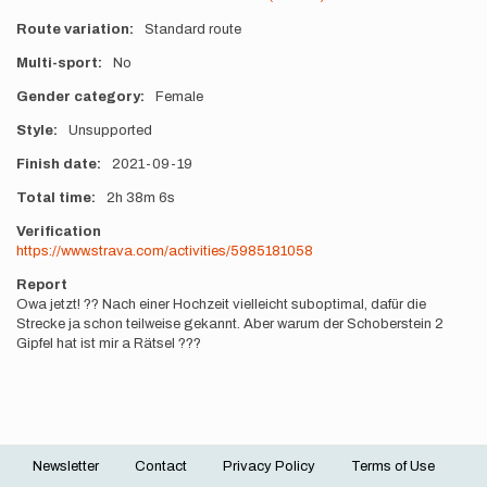
Route variation
Standard route
Multi-sport
No
Gender category
Female
Style
Unsupported
Finish date
2021-09-19
Total time
2h
38m
6s
Verification
https://www.strava.com/activities/5985181058
Report
Owa jetzt! ?? Nach einer Hochzeit vielleicht suboptimal, dafür die
Strecke ja schon teilweise gekannt. Aber warum der Schoberstein 2
Gipfel hat ist mir a Rätsel ???
Newsletter
Contact
Privacy Policy
Terms of Use
Footer