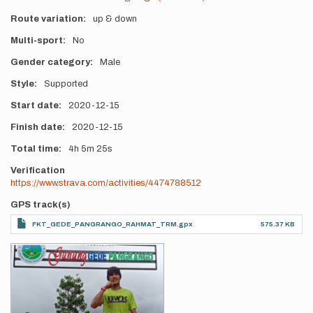
Route variation
up & down
Multi-sport
No
Gender category
Male
Style
Supported
Start date
2020-12-15
Finish date
2020-12-15
Total time
4h
5m
25s
Verification
https://www.strava.com/activities/4474788512
GPS track(s)
FKT_GEDE_PANGRANGO_RAHMAT_TRM.gpx
575.37 KB
Photos