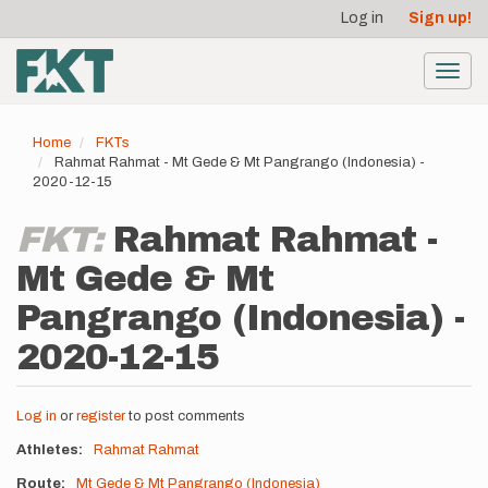
User
Skip
Log in
Sign up!
to
account
main
menu
content
Toggl
navig
Home
FKTs
Rahmat Rahmat - Mt Gede & Mt Pangrango (Indonesia) -
2020-12-15
FKT:
Rahmat Rahmat -
Mt Gede & Mt
Pangrango (Indonesia) -
2020-12-15
Log in
or
register
to post comments
Athletes
Rahmat Rahmat
Route
Mt Gede & Mt Pangrango (Indonesia)