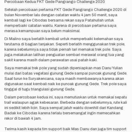
Percobaan Kedua FKT Gede Pangrango Challenge 2020
Setelah percobaan pertama FKT Gede Pangrango Challenge 2020 di
bulan November lalu dengan catatan waktu 4 jam 50 menit, saya
kembali lagi ke Cibodas bersama rekan saya Patahullah untuk
memperbaiki catatan waktu. Karena di percobaan pertama saya
merasa kemampuan saya belum maksimal.
Di Malino saya berlatih kembali untuk memperbaiki kelemahan saya
terutama di bagian tanjakan. Seperti berlatih menggunakan trek pole,
karena sebelumnya saya tidak pernah lari memakai trek pole. Saya
juga melakukan latihan penguatan sembari merawat orang tua yang
sakit karena masih dalam perawatan usai patah kaki.
Saya memakai trek pole yang sudah dipersiapkan mas Danu Yulian
mulai dari batas vegetasi gunung Gede sampai puncak gunung Gede.
Saat turun ke Suryakencana, saya masih membawanya karena akan
digunakan saat kembali naik ke puncak gunung Gede. Trek pole saya
tinggal di tugu triangulasi gunung Gede.
Dalam percobaan kedua ini, saya memutuskan untuk memakai sepatu
trail walaupun agak kebesaran. Berbeda dengan sebelumnya, rute kali
ini sedikit lebih licin. Saya sempat jatuh waktu downhill dari Kandang
Badak ke Cibodas karena terlalu bersemangat ingin memecahkan
rekor di bawah 4 jam.
Terima kasih kepada tim support baik Mas Danu dan juga tim support