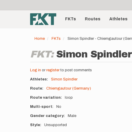
User
Skip
to
account
Main
main
menu
content
FKTs
Routes
Athletes
navigation
Home
FKTs
Simon Spindler - Chiemgautour (Ge
FKT:
Simon Spindler
Log in
or
register
to post comments
Athletes
Simon Spindler
Route
Chiemgautour (Germany)
Route variation
loop
Multi-sport
No
Gender category
Male
Style
Unsupported