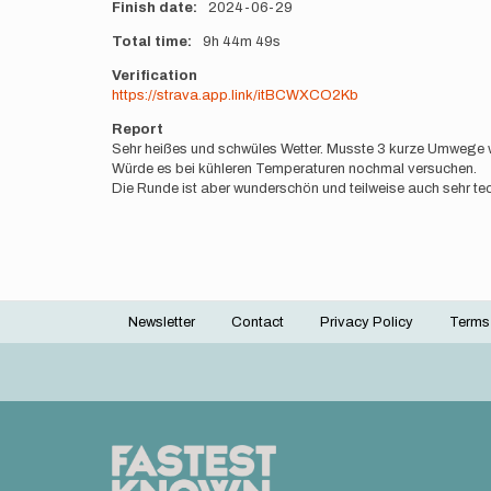
Finish date
2024-06-29
Total time
9h
44m
49s
Verification
https://strava.app.link/itBCWXCO2Kb
Report
Sehr heißes und schwüles Wetter. Musste 3 kurze Umwege w
Würde es bei kühleren Temperaturen nochmal versuchen.
Die Runde ist aber wunderschön und teilweise auch sehr te
Newsletter
Contact
Privacy Policy
Terms
Footer
menu