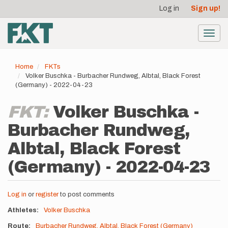
User
Skip
Log in
Sign up!
to
account
main
menu
content
Toggl
navig
Home
FKTs
Volker Buschka - Burbacher Rundweg, Albtal, Black Forest
(Germany) - 2022-04-23
FKT:
Volker Buschka -
Burbacher Rundweg,
Albtal, Black Forest
(Germany) - 2022-04-23
Log in
or
register
to post comments
Athletes
Volker Buschka
Route
Burbacher Rundweg, Albtal, Black Forest (Germany)