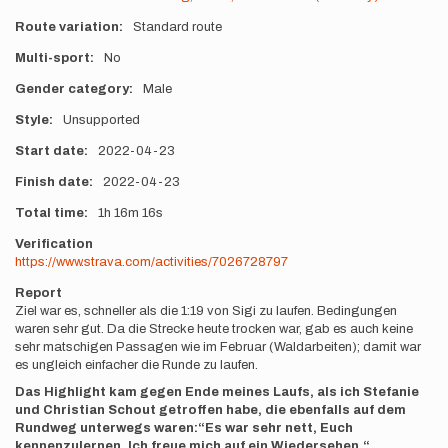
Route variation
Standard route
Multi-sport
No
Gender category
Male
Style
Unsupported
Start date
2022-04-23
Finish date
2022-04-23
Total time
1h
16m
16s
Verification
https://www.strava.com/activities/7026728797
Report
Ziel war es, schneller als die 1:19 von Sigi zu laufen. Bedingungen
waren sehr gut. Da die Strecke heute trocken war, gab es auch keine
sehr matschigen Passagen wie im Februar (Waldarbeiten); damit war
es ungleich einfacher die Runde zu laufen.
Das Highlight kam gegen Ende meines Laufs, als ich Stefanie
und Christian Schout getroffen habe, die ebenfalls auf dem
Rundweg unterwegs waren:“Es war sehr nett, Euch
kennenzulernen. Ich freue mich auf ein Wiedersehen.“