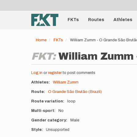
User
Skip
to
account
Main
main
menu
content
FKTs
Routes
Athletes
navigation
Home
FKTs
William Zumm - O Grande São Brutão
FKT:
William Zumm -
Log in
or
register
to post comments
Athletes
William Zumm
Route
O Grande São Brutão (Brazil)
Route variation
loop
Multi-sport
No
Gender category
Male
Style
Unsupported