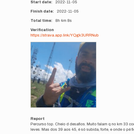
Start date
2022-11-05
Finish date
2022-11-05
Total time
8h
4m
8s
Verification
https://strava.app.link/YQgk3URRNub
Photos
Report
Percurso top. Cheio d desafios. Muito falam q no km 33 c
leves. Mas dos 39 aos 45, é só subida, forte, e onde o pé