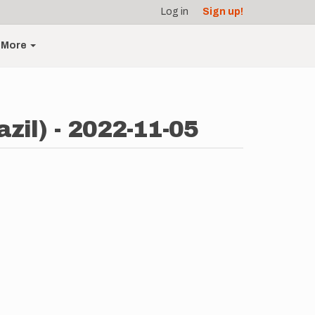
Log in
Sign up!
More
il) - 2022-11-05