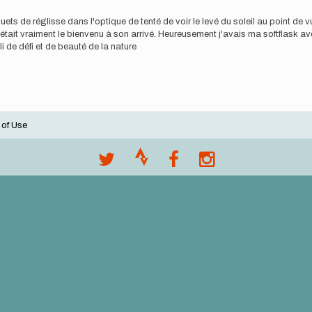
ts de réglisse dans l'optique de tenté de voir le levé du soleil au point de vu
oleil était vraiment le bienvenu à son arrivé. Heureusement j'avais ma softflask
li de défi et de beauté de la nature
 of Use