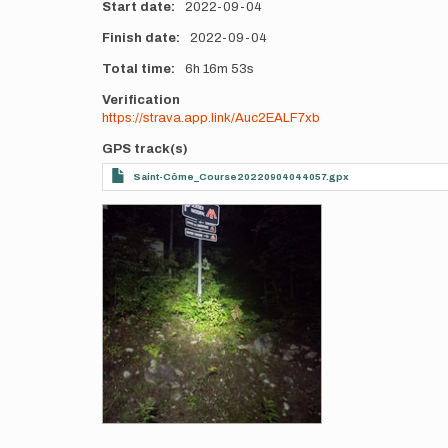
Start date
2022-09-04
Finish date
2022-09-04
Total time
6h
16m
53s
Verification
https://strava.app.link/Auc2EALF7xb
GPS track(s)
Saint-Côme_Course20220904044057.gpx
Photos