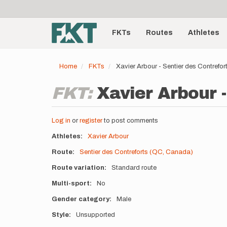
User
Skip
to
account
Main
main
menu
content
FKTs
Routes
Athletes
navigation
Home
FKTs
Xavier Arbour - Sentier des Contrefo
FKT:
Xavier Arbour -
Log in
or
register
to post comments
Athletes
Xavier Arbour
Route
Sentier des Contreforts (QC, Canada)
Route variation
Standard route
Multi-sport
No
Gender category
Male
Style
Unsupported