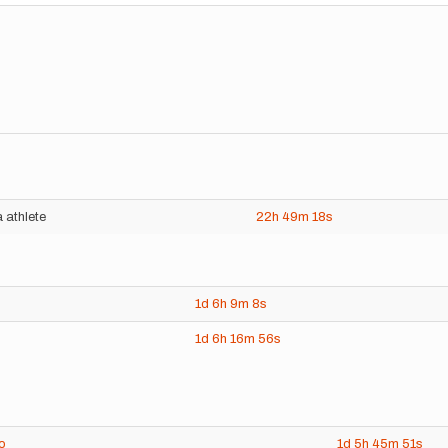
 athlete
22h
49m
18s
1d
6h
9m
8s
1d
6h
16m
56s
o
1d
5h
45m
51s