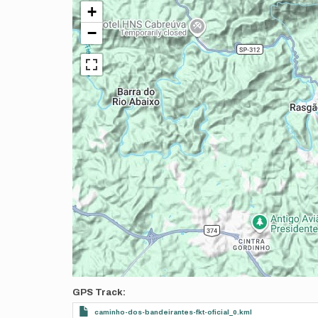
+
−
GPS Track
caminho-dos-bandeirantes-fkt-oficial_0.kml