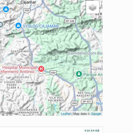
Leaflet
| Map data ©
Google
419.94 KB