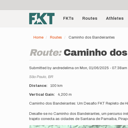
User
Skip
to
account
Main
main
menu
content
FKTs
Routes
Athletes
navigation
Home
Routes
Caminho dos Bandeirantes
Route:
Caminho dos
Submitted by
andredelima
on
Mon, 01/06/2025 - 07:38am
Location
São Paulo,
BR
Distance
100 km
Vertical Gain
4,200 m
Description
Caminho dos Bandeirantes: Um Desafio FKT Repleto de Hi
Desafie-se no Caminho dos Bandeirantes, um percurso inéd
trajeto conecta as cidades de Santana de Parnaíba, Pira