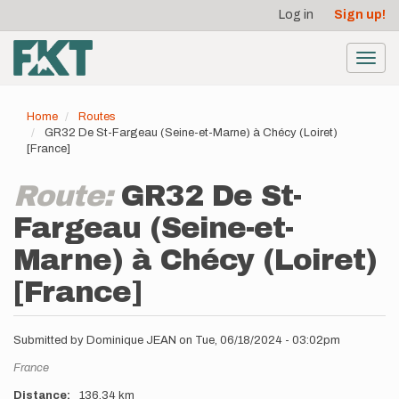
User
Skip
Log in
Sign up!
to
account
main
menu
content
Toggl
navig
Home
Routes
GR32 De St-Fargeau (Seine-et-Marne) à Chécy (Loiret)
[France]
Route:
GR32 De St-
Fargeau (Seine-et-
Marne) à Chécy (Loiret)
[France]
Submitted by
Dominique JEAN
on
Tue, 06/18/2024 - 03:02pm
Location
France
Distance
136.34 km