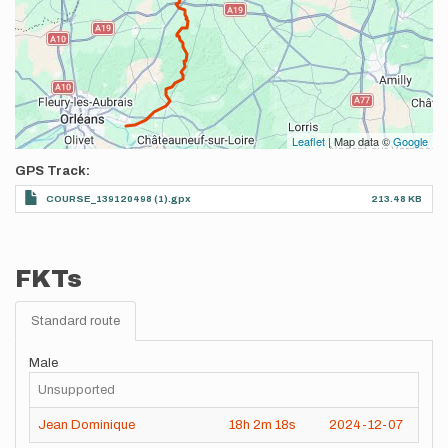
Leaflet
| Map data ©
Google
GPS Track
COURSE_139120498 (1).gpx
213.48 KB
FKTs
Standard route
Male
Unsupported
Jean Dominique
18h
2m
18s
2024-12-07