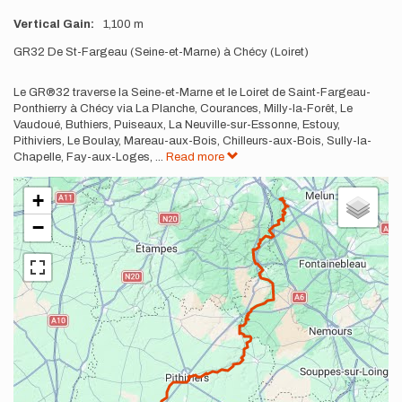
Vertical Gain
1,100 m
Description
GR32 De St-Fargeau (Seine-et-Marne) à Chécy (Loiret)
Le GR®32 traverse la Seine-et-Marne et le Loiret de Saint-Fargeau-
Ponthierry à Chécy via La Planche, Courances, Milly-la-Forêt, Le
Vaudoué, Buthiers, Puiseaux, La Neuville-sur-Essonne, Estouy,
Pithiviers, Le Boulay, Mareau-aux-Bois, Chilleurs-aux-Bois, Sully-la-
Chapelle, Fay-aux-Loges,
...
Read more
+
−