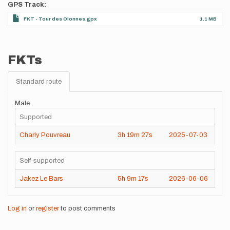
GPS Track
FKT - Tour des Olonnes.gpx
1.1 MB
FKTs
Standard route
Male
Supported
Charly Pouvreau
3h
19m
27s
2025-07-03
Self-supported
Jakez Le Bars
5h
9m
17s
2026-06-06
Log in
or
register
to post comments