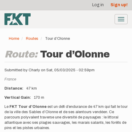
User
Skip
Log in
Sign up!
to
account
main
menu
content
Toggl
navig
Home
Routes
Tour d’Olonne
Route:
Tour d’Olonne
Submitted by
Charly
on
Sat, 05/03/2025 - 02:59pm
Location
France
Distance
47 km
Vertical Gain
170 m
Description
Le
FKT Tour d’Olonne
est un défi d’endurance de 47 km qui fait le tour
de la ville des Sables d’Olonne et de ses alentours vendéen. Ce
parcours polyvalent traverse une diversité de paysages : le littoral
atlantique avec ses plages sauvages, les marais salants, les forêts de
pins et les pistes urbaines.