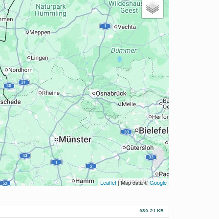
Leaflet
| Map data ©
Google
930.21 KB