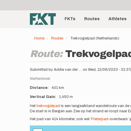
User
Skip
to
account
Main
main
menu
content
FKTs
Routes
Athletes
navigation
Home
Routes
Trekvogelpad (Netherlands)
Route:
Trekvogelpad
Submitted by
Addie van der …
on
Wed, 12/06/2023 - 01:3
Location
Netherlands
Distance
401 km
Vertical Gain
1,450 m
Description
Het
trekvogelpad
is een langeafstand wandelroute van de 
De start is in Bergen aan Zee op het strand en loopt naar E
Het pad van 414 kilometer, ook wel ’
Pieterpad
-overdwars’ 