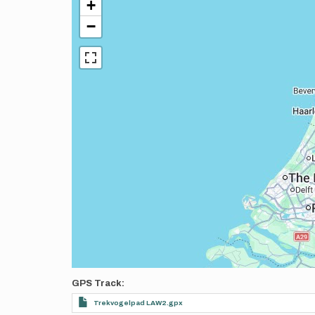
+
−
GPS Track
Trekvogelpad LAW2.gpx