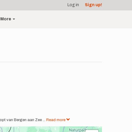
Log in
Sign up!
More
oopt van Bergen aan Zee
...
Read more