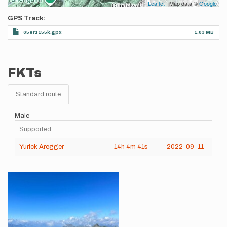
Leaflet
| Map data ©
Google
GPS Track
65er1155k.gpx
1.03 MB
FKTs
Standard route
Male
Supported
Yurick Aregger
14h
4m
41s
2022-09-11
Images