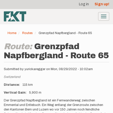
User
Skip
Log in
Sign up!
to
account
main
menu
content
Toggl
navig
Home
Routes
Grenzpfad Napfbergland - Route 65
Route:
Grenzpfad
Napfbergland - Route 65
Submitted by
yurickaregger
on
Mon, 08/29/2022 - 10:02am
Location
Switzerland
Distance
115 km
Vertical Gain
5,900 m
Description
Der Grenzpfad Napfbergland ist ein Fernwanderweg zwischen
Emmental und Entlebuch. Ein Weg entlang der Grenzroute zwischen
den Kantonen Bern und Luzern wo vor 150 Jahren noch feindliche