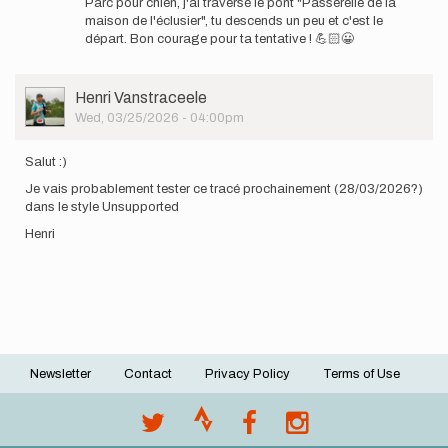
Parc pour chien, j'ai traversé le pont "Passerelle de la
viens
maison de l'éclusier", tu descends un peu et c'est le
de…
départ. Bon courage pour ta tentative ! 💪🏻😀
by
Kevin
STOCK
User
Henri Vanstraceele
Picture
Wed, 03/25/2026 - 04:00pm
Salut :)
Je vais probablement tester ce tracé prochainement (28/03/2026?)
dans le style Unsupported
Henri
Newsletter
Contact
Privacy Policy
Terms of Use
Footer
menu