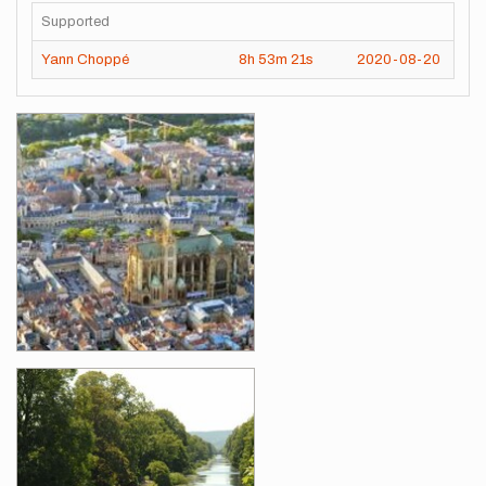
Supported
Yann Choppé
8h
53m
21s
2020-08-20
Images