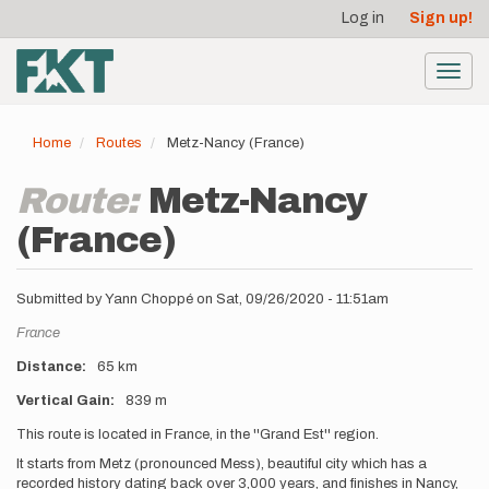
User
Skip
Log in
Sign up!
to
account
main
menu
content
Toggl
navig
Home
Routes
Metz-Nancy (France)
Route:
Metz-Nancy
(France)
Submitted by
Yann Choppé
on
Sat, 09/26/2020 - 11:51am
Location
France
Distance
65 km
Vertical Gain
839 m
Description
This route is located in France, in the ''Grand Est'' region.
It starts from Metz (pronounced Mess), beautiful city which has a
recorded history dating back over 3,000 years, and finishes in Nancy,