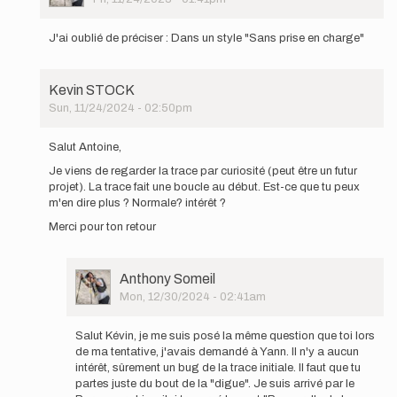
vais
In
tenter
reply
ce…
J'ai oublié de préciser : Dans un style "Sans prise en charge"
to
by
Salut
Anthony
!
Someil
Kevin STOCK
Je
Sun, 11/24/2024 - 02:50pm
vais
In
tenter
reply
ce…
Salut Antoine,
to
by
Je viens de regarder la trace par curiosité (peut être un futur
Salut
Anthony
projet). La trace fait une boucle au début. Est-ce que tu peux
!
Someil
m'en dire plus ? Normale? intérêt ?
Je
vais
Merci pour ton retour
tenter
ce…
by
User
Anthony Someil
Anthony
Picture
Mon, 12/30/2024 - 02:41am
Someil
In
reply
Salut Kévin, je me suis posé la même question que toi lors
to
de ma tentative, j'avais demandé à Yann. Il n'y a aucun
Salut
intérêt, sûrement un bug de la trace initiale. Il faut que tu
Antoine,
partes juste du bout de la "digue". Je suis arrivé par le
Je