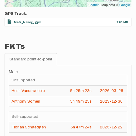
Leaflet
| Map data ©
Google
GPS Track
Metz_Nancy_.gpx
7.83 MB
FKTs
Standard point-to-point
Male
Unsupported
Henri Vanstraceele
5h
25m
23s
2026-03-28
Anthony Someil
5h
49m
25s
2023-12-30
Self-supported
Florian Schaedgen
5h
47m
24s
2025-12-22