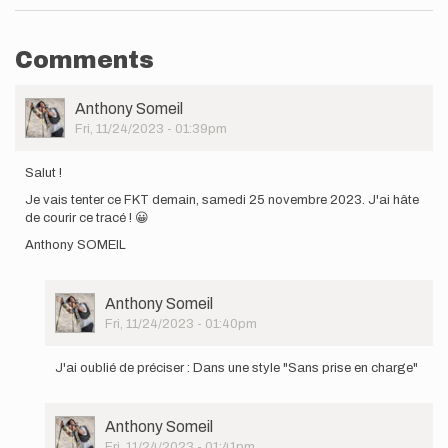
Comments
User
Anthony Someil
Picture
Fri, 11/24/2023 - 01:39pm
Salut !
Je vais tenter ce FKT demain, samedi 25 novembre 2023. J'ai hâte
de courir ce tracé ! 😀
Anthony SOMEIL
User
Anthony Someil
Picture
Fri, 11/24/2023 - 01:40pm
In
reply
J'ai oublié de préciser : Dans une style "Sans prise en charge"
to
Salut
!
User
Anthony Someil
Je
Picture
Fri, 11/24/2023 - 01:41pm