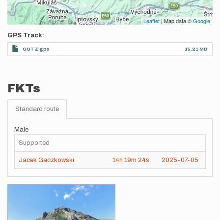
Leaflet
| Map data ©
Google
GPS Track
GGTZ.gpx
15.21 MB
FKTs
Standard route
Male
Supported
Jacek Gaczkowski
14h
19m
24s
2025-07-05
Images