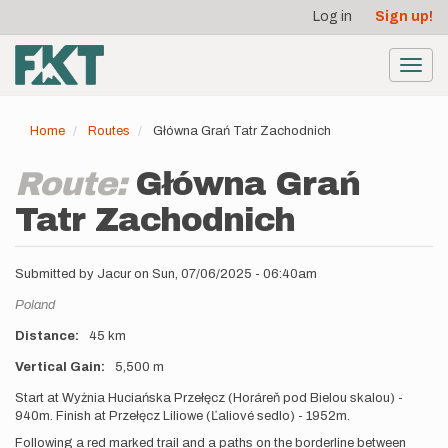
User
Skip
Log in
Sign up!
to
account
main
menu
content
Toggl
navig
Home
Routes
Główna Grań Tatr Zachodnich
Route:
Główna Grań
Tatr Zachodnich
Submitted by
Jacur
on
Sun, 07/06/2025 - 06:40am
Location
Poland
Distance
45 km
Vertical Gain
5,500 m
Description
Start at Wyżnia Huciańska Przełęcz (Horáreň pod Bielou skalou) -
940m. Finish at Przełęcz Liliowe (Ľaliové sedlo) - 1952m.
Following a red marked trail and a paths on the borderline between