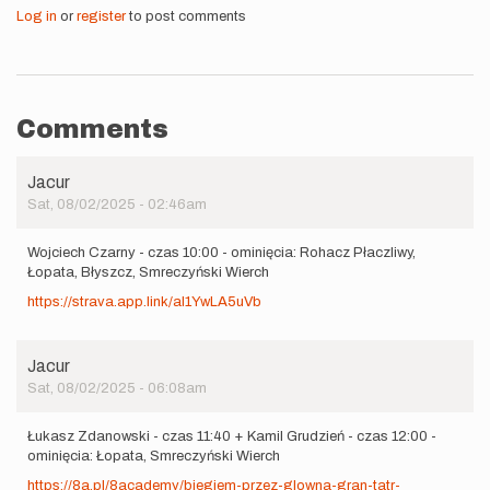
Log in
or
register
to post comments
Comments
Jacur
Sat, 08/02/2025 - 02:46am
Wojciech Czarny - czas 10:00 - ominięcia: Rohacz Płaczliwy,
Łopata, Błyszcz, Smreczyński Wierch
https://strava.app.link/aI1YwLA5uVb
Jacur
Sat, 08/02/2025 - 06:08am
Łukasz Zdanowski - czas 11:40 + Kamil Grudzień - czas 12:00 -
ominięcia: Łopata, Smreczyński Wierch
https://8a.pl/8academy/biegiem-przez-glowna-gran-tatr-