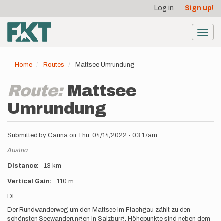
User
Skip
Log in
Sign up!
to
account
main
menu
content
Toggl
navig
Home
Routes
Mattsee Umrundung
Route:
Mattsee
Umrundung
Submitted by
Carina
on
Thu, 04/14/2022 - 03:17am
Location
Austria
Distance
13 km
Vertical Gain
110 m
Description
DE:
Der Rundwanderweg um den Mattsee im Flachgau zählt zu den
schönsten Seewanderungen in Salzburg. Höhepunkte sind neben dem