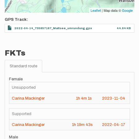
Leaflet
| Map data ©
Google
GPS Track
2022-04-14_735857187_Mattsee_umrundung.gpx
44.84 KB
FKTs
Standard route
Female
Unsupported
Carina Mackinger
1h
4m
1s
2023-11-04
Supported
Carina Mackinger
1h
19m
43s
2022-04-17
Male