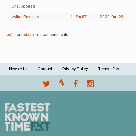
Unsupported
Volker Buschka
1h
7m
57s
2022-04-26
Log in
or
register
to post comments
Newsletter
Contact
Privacy Policy
Terms of Use
Footer
menu