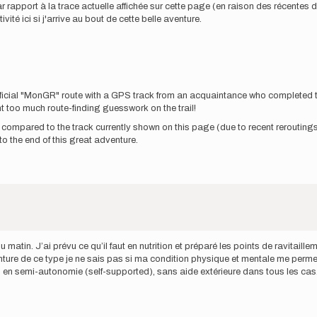
apport à la trace actuelle affichée sur cette page (en raison des récentes dévi
vité ici si j'arrive au bout de cette belle aventure.
ficial "MonGR" route with a GPS track from an acquaintance who completed t
ent too much route-finding guesswork on the trail!
s compared to the track currently shown on this page (due to recent reroutings 
it to the end of this great adventure.
u matin. J’ai prévu ce qu’il faut en nutrition et préparé les points de ravitail
nture de ce type je ne sais pas si ma condition physique et mentale me perme
n semi-autonomie (self-supported), sans aide extérieure dans tous les cas. Obj