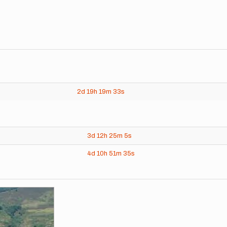
2d
19h
19m
33s
3d
12h
25m
5s
4d
10h
51m
35s