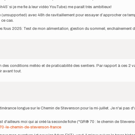
5’ si je me fie à leur vidéo YouTube) me paraît très ambitieux!
unsupported) avec 48h de ravitaillement pour essayer d’approcher ce temps. En
 ce cas.
des fous 2025: Test de mon alimentation, gestion du sommeil, enchaînement de
on des conditions météo et de praticabilité des sentiers. Par rapport à ces 2 va
r avant tout.
tinérance longue sur le Chemin de Stevenson pour la mi-juillet. Je n'ai pas 
est d'ailleurs moi qui ai créé la seconde fiche ("GR® 70 : le chemin de Steven
-70-le-chemin-de-stevenson-france