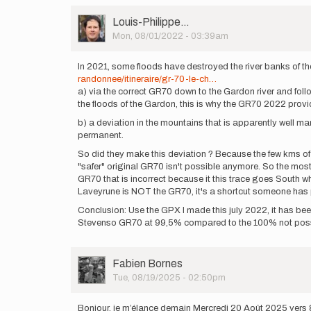
User
Louis-Philippe…
Picture
Mon, 08/01/2022 - 03:39am
In 2021, some floods have destroyed the river banks of th
randonnee/itineraire/gr-70-le-ch…
a) via the correct GR70 down to the Gardon river and follo
the floods of the Gardon, this is why the GR70 2022 provid
b) a deviation in the mountains that is apparently well m
permanent.
So did they make this deviation ? Because the few kms of 
"safer" original GR70 isn't possible anymore. So the most
GR70 that is incorrect because it this trace goes South whe
Laveyrune is NOT the GR70, it's a shortcut someone has
Conclusion: Use the GPX I made this july 2022, it has bee
Stevenso GR70 at 99,5% compared to the 100% not possi
User
Fabien Bornes
Picture
Tue, 08/19/2025 - 02:50pm
Bonjour, je m’élance demain Mercredi 20 Août 2025 vers