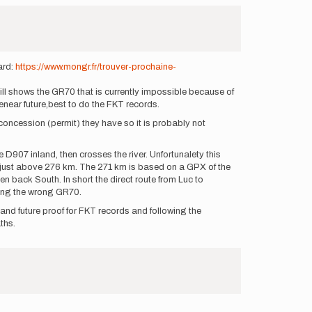
ard:
https://www.mongr.fr/trouver-prochaine-
till shows the GR70 that is currently impossible because of
henear future,best to do the FKT records.
concession (permit) they have so it is probably not
D907 inland, then crosses the river. Unfortunalety this
is just above 276 km. The 271 km is based on a GPX of the
en back South. In short the direct route from Luc to
wing the wrong GR70.
and future proof for FKT records and following the
ths.