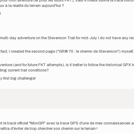
ur mon aventure (et pour les futurs FKT), vaut-il mieux suivre la trace histo
x à la réalité du terrain aujourd'hui ?
!
 multi-day adventure on the Stevenson Trail for mid-July. I do not have any r
 In fact, I created the second page ("GR® 70 : le chemin de Stevenson") mysel
ture (and for future FKT attempts), is it better to follow the historical GPX
ng current trail conditions?
first big challenge!
 le tracé officiel "MonGR" avec la trace GPS d'une de mes connaissances ayan
ttra d'éviter de trop chercher son chemin sur le terrain !