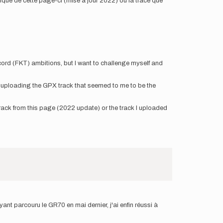
rique de cette page-ci (mise à jour 2022) ou la trace que
ecord (FKT) ambitions, but I want to challenge myself and
f, uploading the GPX track that seemed to me to be the
 track from this page (2022 update) or the track I uploaded
t parcouru le GR70 en mai dernier, j'ai enfin réussi à