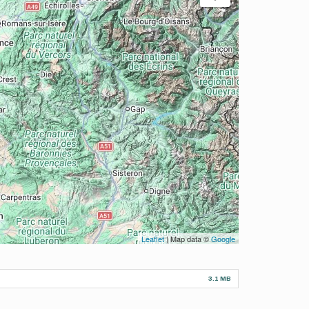
Leaflet
| Map data ©
Google
3.1 MB