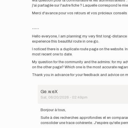
Ma question pour la communauté et les administrateurs : po
j'ai partagée sur l'autre fiche ? Laquelle correspond le mieu
Merci d'avance pour vos retours et vos précieux conseils 
-----
Hello everyone, I am planning my very first long-distance
experience this beautiful route in one go.
I noticed there is a duplicate route page on the website.
most recent one to date.
My question for the community and the admins: for my adven
on the other page? Which one is the most accurate regardi
Thank you in advance for your feedback and advice on my 
Ge.w.eX
Sat, 06/20/2026 - 02:49pm
In
reply
Bonjour à tous,
to
Suite à des recherches approfondies et en comparant
Bonjour
consolider une trace cohérente. J'espère qu'elle perme
à