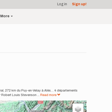
Log in
Sign up!
More
entral, 272 km du Puy-en-Velay à Alès… 4 départements
ar Robert Louis Stevenson
...
Read more