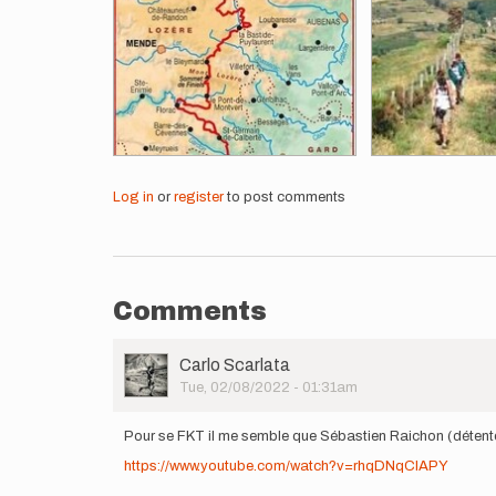
Log in
or
register
to post comments
Comments
User
Carlo Scarlata
Picture
Tue, 02/08/2022 - 01:31am
Pour se FKT il me semble que Sébastien Raichon (détente
https://www.youtube.com/watch?v=rhqDNqClAPY