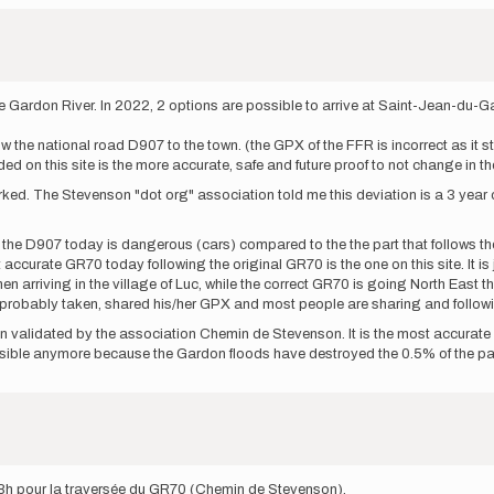
e Gardon River. In 2022, 2 options are possible to arrive at Saint-Jean-du-G
w the national road D907 to the town. (the GPX of the FFR is incorrect as it s
ed on this site is the more accurate, safe and future proof to not change in t
arked. The Stevenson "dot org" association told me this deviation is a 3 year 
the D907 today is dangerous (cars) compared to the the part that follows the 
 accurate GR70 today following the original GR70 is the one on this site. It 
n arriving in the village of Luc, while the correct GR70 is going North East th
 probably taken, shared his/her GPX and most people are sharing and follo
n validated by the association Chemin de Stevenson. It is the most accurate 
ble anymore because the Gardon floods have destroyed the 0.5% of the pa
 8h pour la traversée du GR70 (Chemin de Stevenson).