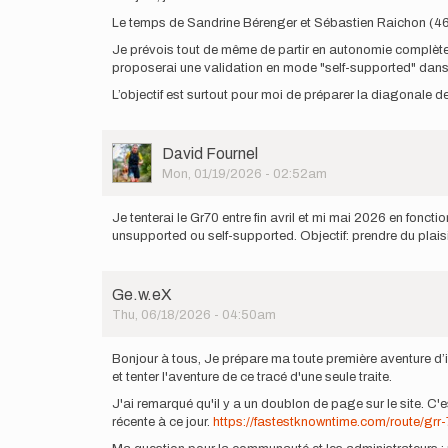
Le temps de Sandrine Bérenger et Sébastien Raichon (46h4
Je prévois tout de même de partir en autonomie complète (
proposerai une validation en mode "self-supported" dans
L’objectif est surtout pour moi de préparer la diagonale 
User
David Fournel
Picture
Mon, 01/19/2026 - 02:52am
Je tenterai le Gr70 entre fin avril et mi mai 2026 en foncti
unsupported ou self-supported. Objectif: prendre du plaisi
Ge.w.eX
Thu, 06/18/2026 - 04:50am
Bonjour à tous, Je prépare ma toute première aventure d’i
et tenter l'aventure de ce tracé d'une seule traite.
J'ai remarqué qu'il y a un doublon de page sur le site. C'
récente à ce jour.
https://fastestknowntime.com/route/grr