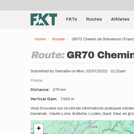
User
Skip
to
account
Main
main
menu
content
FKTs
Routes
Athletes
navigation
Home
Routes
GR70 Chemin de Stevenson (Franc
Route:
GR70 Chemin
Submitted by
Semaille
on
Mon, 02/07/2022 - 01:31am
Location
France
Distance
276 km
Vertical Gain
7,460 m
Description
Vous trouverez sur ce site les informations pratiques néce
traversés : Haute-Loire, Ardèche, Lozère, Gard. Seul, en g
+