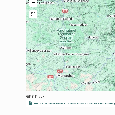
−
GPS Track
GR70 Stevenson for FKT - official update 2022 to avoid floods