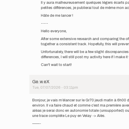
tous,
Il y aura malheureusement quelques légers écarts par r
Je
petites différences, je publierai tout de même mon acti
prépare…
Hâte de me lancer !
by
Ge.w.eX
-----
Hello everyone,
After some extensive research and comparing the of
together a consistent track. Hopefully, this will prev
Unfortunately, there will be a few slight discrepancie
differences, I will still post my activity here if I make 
Can't wait to start!
Ge.w.eX
Tue, 07/07/2026 - 03:11pm
Bonjour, je vais m’élancer sur le Gr70 jeudi matin à 6h00 d
environ. Il va faire chaud et comme c’est ma première ave
aléas je serai donc en autonomie totale (unsupported) ou e
une trace complète Le puy en Velay -> Alès.
——-