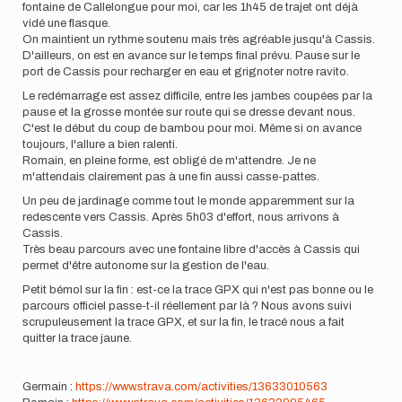
fontaine de Callelongue pour moi, car les 1h45 de trajet ont déjà
vidé une flasque.
On maintient un rythme soutenu mais très agréable jusqu'à Cassis.
D'ailleurs, on est en avance sur le temps final prévu. Pause sur le
port de Cassis pour recharger en eau et grignoter notre ravito.
Le redémarrage est assez difficile, entre les jambes coupées par la
pause et la grosse montée sur route qui se dresse devant nous.
C'est le début du coup de bambou pour moi. Même si on avance
toujours, l'allure a bien ralenti.
Romain, en pleine forme, est obligé de m'attendre. Je ne
m'attendais clairement pas à une fin aussi casse-pattes.
Un peu de jardinage comme tout le monde apparemment sur la
redescente vers Cassis. Après 5h03 d'effort, nous arrivons à
Cassis.
Très beau parcours avec une fontaine libre d'accès à Cassis qui
permet d'être autonome sur la gestion de l'eau.
Petit bémol sur la fin : est-ce la trace GPX qui n'est pas bonne ou le
parcours officiel passe-t-il réellement par là ? Nous avons suivi
scrupuleusement la trace GPX, et sur la fin, le tracé nous a fait
quitter la trace jaune.
Germain :
https://www.strava.com/activities/13633010563