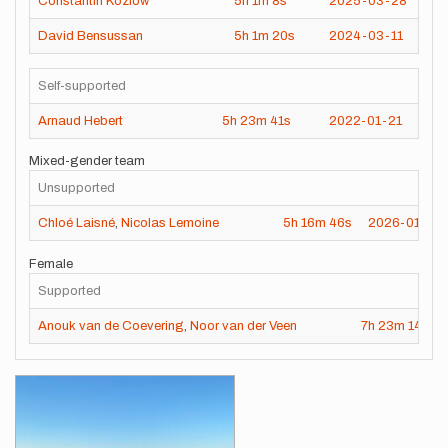
Constantin Kozlow
5h
1m
8s
2025-03-28
David Bensussan
5h
1m
20s
2024-03-11
Self-supported
Arnaud Hebert
5h
23m
41s
2022-01-21
Mixed-gender team
Unsupported
Chloé Laisné
,
Nicolas Lemoine
5h
16m
46s
2026-01-20
Female
Supported
Anouk van de Coevering
,
Noor van der Veen
7h
23m
14s
Images