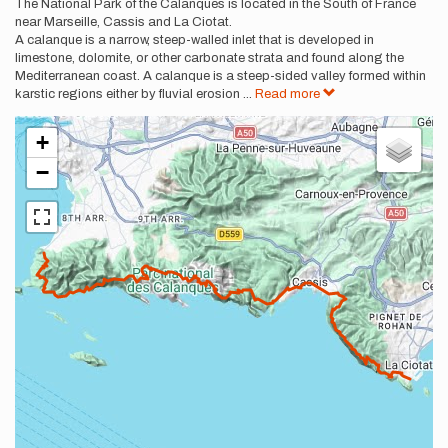
Description
The National Park of the Calanques is located in the South of France
near Marseille, Cassis and La Ciotat.
A calanque is a narrow, steep-walled inlet that is developed in
limestone, dolomite, or other carbonate strata and found along the
Mediterranean coast. A calanque is a steep-sided valley formed within
karstic regions either by fluvial erosion
...
Read more
+
−