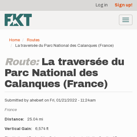
User
Skip
Log in
Sign up!
to
account
main
menu
content
Toggl
navig
Home
Routes
La traversée du Parc National des Calanques (France)
Route:
La traversée du
Parc National des
Calanques (France)
Submitted by
ahebert
on
Fri, 01/21/2022 - 11:24am
Location
France
Distance
25.04 mi
Vertical Gain
6,574 ft