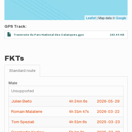
Leaflet
| Map data ©
Google
GPS Track
Traversée du Parc National des Calanques.gpx
183.64 KB
FKTs
Standard route
Male
Unsupported
Julien Berto
4h
24m
6s
2026-05-29
Romain Malaterre
4h
31m
47s
2026-03-22
Tom Speziali
4h
51m
6s
2025-03-23